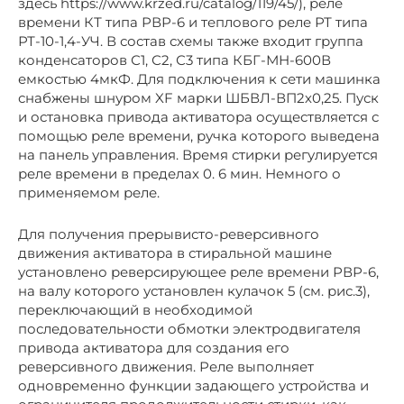
здесь https://www.krzed.ru/catalog/119/45/), реле
времени КТ типа РВР-6 и теплового реле РТ типа
РТ-10-1,4-УЧ. В состав схемы также входит группа
конденсаторов С1, С2, С3 типа КБГ-МН-600В
емкостью 4мкФ. Для подключения к сети машинка
снабжены шнуром XF марки ШБВЛ-ВП2х0,25. Пуск
и остановка привода активатора осуществляется с
помощью реле времени, ручка которого выведена
на панель управления. Время стирки регулируется
реле времени в пределах 0. 6 мин. Немного о
применяемом реле.
Для получения прерывисто-реверсивного
движения активатора в стиральной машине
установлено реверсирующее реле времени РВР-6,
на валу которого установлен кулачок 5 (см. рис.3),
переключающий в необходимой
последовательности обмотки электродвигателя
привода активатора для создания его
реверсивного движения. Реле выполняет
одновременно функции задающего устройства и