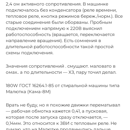
2,4 ом активного сопротивления. В машинке
подключалось без конденсатора (реле времени,
тепловое реле, кнопка режимов береж./норм.). Все
старые соединения были оборваны. Пробным
подключением напрямую к 220В выяснил
работоспособность (вращается, переключается
направление вращения). Есть сомнения в
длительной работоспособности такой простой
схемы подключения.
Значения сопротивлений . смущают. маловато в
омах.. а по длительности — ХЗ, пару точил делал.
180W ГОСТ 16264.1-85 от стиральной машины типа
Малютка (Кама-8М)
Врать не буду, но я похожие движки перематывал
— рабочая обмотка кажется 0,41, а пусковая,
которая после запуска сразу отключается, —
0,14мм. Это относится к ЗВИ с тепловым реле. Не
думаю, что на Малютке продвинулись дальше.