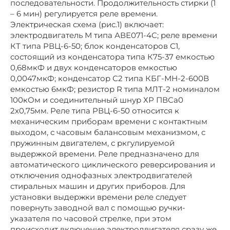
последовательности. Продолжительность стирки (1
– 6 мин) регулируется реле времени.
Электрическая схема (рис.1) включает:
электродвигатель М типа АВЕ071-4С; реле времени
КТ типа РВЦ-6-50; блок конденсаторов С1,
состоящий из конденсатора типа К75-37 емкостью
0,68мкФ и двух конденсаторов емкостью
0,0047мкФ; конденсатор С2 типа КБГ-МН-2-600В
емкостью 6мкФ; резистор R типа МЛТ-2 номиналом
100кОм и соединительный шнур ХР ПВСа0
2х0,75мм. Реле типа РВЦ-6-50 относится к
механическим приборам времени с контактным
выходом, с часовым балансовым механизмом, с
пружинным двигателем, с ркгулируемой
выдержкой времени. Реле предназначено для
автоматического циклического реверсирования и
отключения однофазных электродвигателей
стиральных машин и других приборов. Для
установки выдержки времени реле следует
повернуть заводной вал с помощью ручки-
указателя по часовой стрелке, при этом
происходит включение электродвигателя сразу же