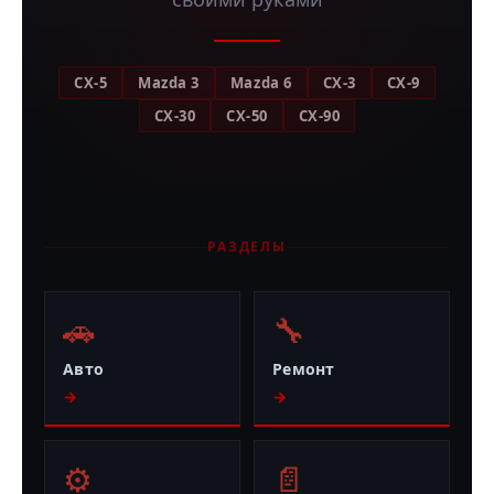
CX-5
Mazda 3
Mazda 6
CX-3
CX-9
CX-30
CX-50
CX-90
РАЗДЕЛЫ
🚗
🔧
Авто
Ремонт
→
→
⚙️
📄