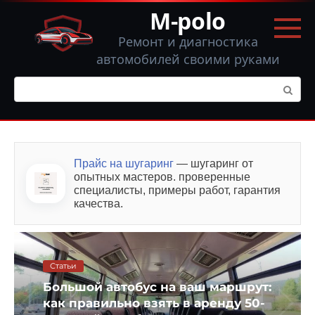
Перейти
M-polo
к
контенту
Ремонт и диагностика
автомобилей своими руками
Поиск:
Прайс на шугаринг
— шугаринг от
опытных мастеров. проверенные
специалисты, примеры работ, гарантия
качества.
Статьи
Коверлок Merrylock 0115A: