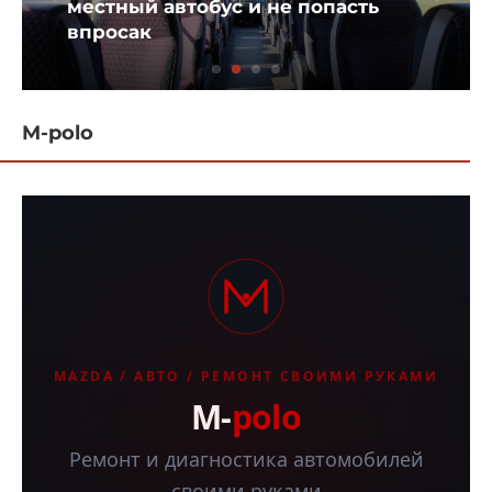
практичный помощник на
домашней швейной мастерской
M-polo
MAZDA / АВТО / РЕМОНТ СВОИМИ РУКАМИ
M-
polo
Ремонт и диагностика автомобилей
своими руками