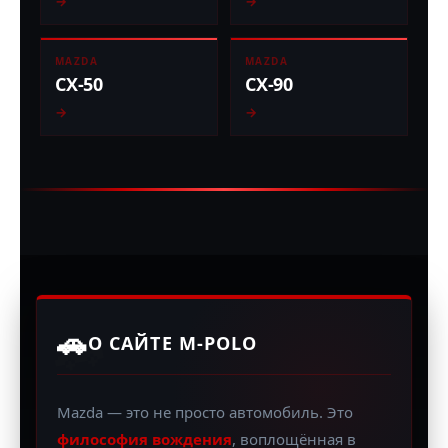
→
→
MAZDA
MAZDA
CX-50
CX-90
→
→
🚗
🚗
О САЙТЕ M-POLO
Mazda — это не просто автомобиль. Это
философия вождения
, воплощённая в