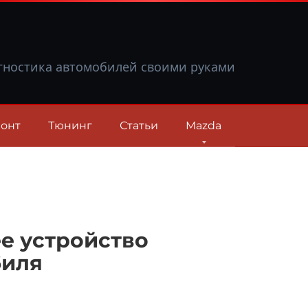
гностика автомобилей своими руками
онт
Тюнинг
Статьи
Mazda
е устройство
биля