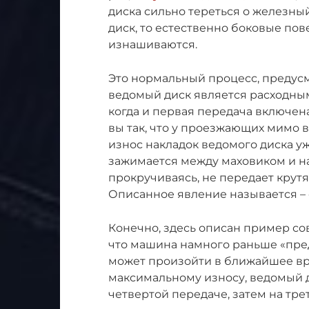
диска сильно тереться о железн
диск, то естественно боковые по
изнашиваются.
Это нормальный процесс, предус
ведомый диск является расходным
когда и первая передача включена
вы так, что у проезжающих мимо 
износ накладок ведомого диска уж
зажимается между маховиком и н
прокручиваясь, не передает крут
Описанное явление называется –
Конечно, здесь описан пример сов
что машина намного раньше «пред
может произойти в ближайшее вре
максимальному износу, ведомый д
четвертой передаче, затем на трет