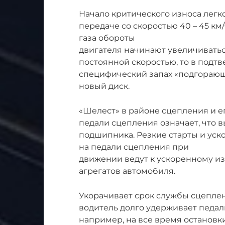
Начало критического износа легко
передаче со скоростью 40 – 45 км
газа обороты
двигателя начинают увеличиватьс
постоянной скоростью, то в подт
специфический запах «подгорающи
новый диск.
«Шелест» в районе сцепления и 
педали сцепления означает, что 
подшипника. Резкие старты и ус
на педали сцепления при
движении ведут к ускоренному изн
агрегатов автомобиля.
Укорачивает срок службы сцеплен
водитель долго удерживает педал
например, на все время остановк