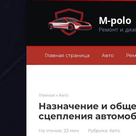
Перейти
к
M-polo
контенту
Ремонт и диа
Главная страница
Авто
Рем
Главная
»
Авто
Назначение и обще
сцепления автомо
На чтение:
23 мин
Рубрика:
Авто