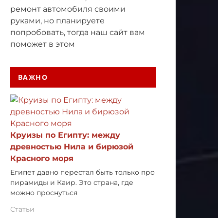
ремонт автомобиля своими
руками, но планируете
попробовать, тогда наш сайт вам
поможет в этом
ВАЖНО
Круизы по Египту: между
древностью Нила и бирюзой
Красного моря
Египет давно перестал быть только про
пирамиды и Каир. Это страна, где
можно проснуться
Статьи