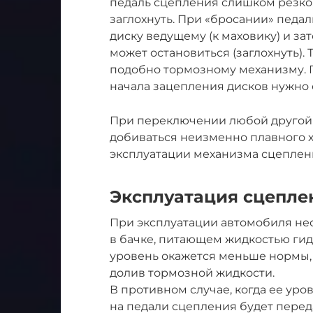
педаль сцепления слишком резко,
заглохнуть. При «бросании» педа
диску ведущему (к маховику) и за
может остановиться (заглохнуть). 
подобно тормозному механизму. 
начала зацепления дисков нужно 
При переключении любой другой 
добиваться неизменно плавного х
эксплуатации механизма сцеплени
Эксплуатация сцепле
При эксплуатации автомобиля не
в бачке, питающем жидкостью ги
уровень окажется меньше нормы, т
долив тормозной жидкости.
В противном случае, когда ее уро
на педали сцепления будет переда