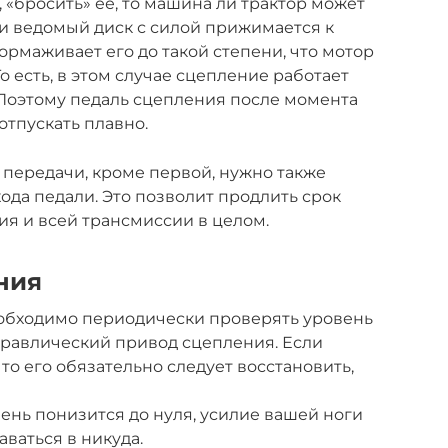
 «бросить» её, то машина ли трактор может
ли ведомый диск с силой прижимается к
тормаживает его до такой степени, что мотор
То есть, в этом случае сцепление работает
Поэтому педаль сцепления после момента
отпускать плавно.
передачи, кроме первой, нужно также
ода педали. Это позволит продлить срок
я и всей трансмиссии в целом.
ния
обходимо периодически проверять уровень
дравлический привод сцепления. Если
о его обязательно следует восстановить,
вень понизится до нуля, усилие вашей ноги
ваться в никуда.