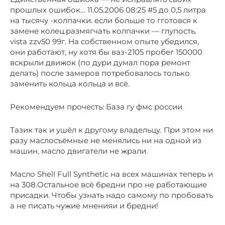
прошлых ошибок… 11.05.2006 08:25 #5 до 0,5 литра
на тысячу -колпачки. если больше то гготовся к
замене колец.размягчать колпачки — глупость.
vista zzv50 99г. На собственном опыте убедился,
они работают, ну хотя бы ваз-2105 пробег 150000
вскрыли движок (по дури думал пора ремонт
делать) после замеров потребовалось только
заменить кольца кольца и всё.
Рекомендуем прочесть: База гу фмс россии
Тазик так и ушёл к другому владельцу. При этом ни
разу маслосъёмные не менялись ни на одной из
машин, масло двигатели не жрали.
Масло Shell Full Synthetic на всех машинах теперь и
на 308.Остальное всё бредни про не работающие
присадки. Чтобы узнать надо самому по пробовать
а не писать чужие мненияи и бредни!