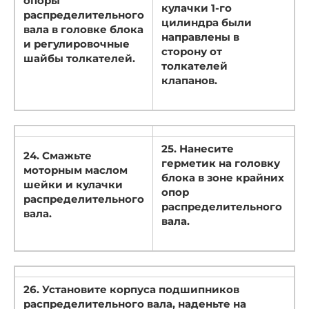
опоры
кулачки 1-го
распределительного
цилиндра были
вала в головке блока
направлены в
и регулировочные
сторону от
шайбы толкателей.
толкателей
клапанов.
25. Нанесите
24. Смажьте
герметик на головку
моторным маслом
блока в зоне крайних
шейки и кулачки
опор
распределительного
распределительного
вала.
вала.
26. Установите корпуса подшипников
распределительного вала, наденьте на