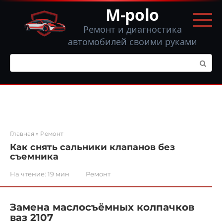
Перейти
M-polo
к
контенту
Ремонт и диагностика
автомобилей своими руками
Поиск:
Главная
»
Ремонт
Как снять сальники клапанов без
съемника
На чтение:
19 мин
Ремонт
Замена маслосъёмных колпачков
ваз 2107