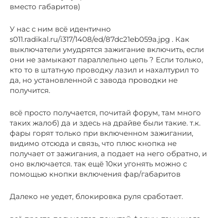
вместо габаритов)
У нас с ним всё идентично
s011.radikal.ru/i317/1408/ed/87dc21eb059a.jpg . Как
выключатели умудрятся зажигание включить, если
они не замыкают параллельно цепь ? Если только,
кто то в штатную проводку лазил и нахалтурил то
да, но установленной с завода проводки не
получится.
всё просто получается, почитай форум, там много
таких жалоб) да и здесь на драйве были такие. т.к.
фары горят только при включенном зажигании,
видимо отсюда и связь, что плюс кнопка не
получает от зажигания, а подает на него обратно, и
оно включается. так ещё 10ки угонять можно с
помощью кнопки включения фар/габаритов
Далеко не уедет, блокировка руля сработает.