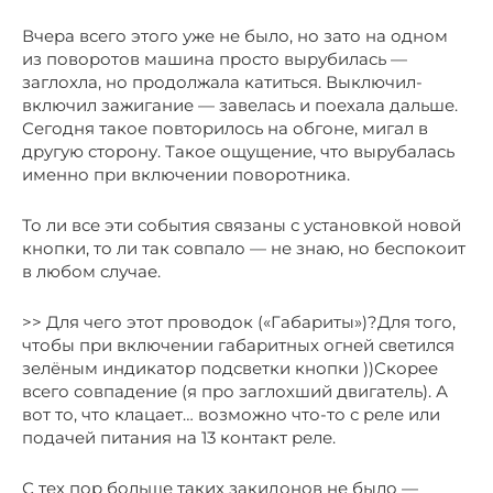
Вчера всего этого уже не было, но зато на одном
из поворотов машина просто вырубилась —
заглохла, но продолжала катиться. Выключил-
включил зажигание — завелась и поехала дальше.
Сегодня такое повторилось на обгоне, мигал в
другую сторону. Такое ощущение, что вырубалась
именно при включении поворотника.
То ли все эти события связаны с установкой новой
кнопки, то ли так совпало — не знаю, но беспокоит
в любом случае.
>> Для чего этот проводок («Габариты»)?Для того,
чтобы при включении габаритных огней светился
зелёным индикатор подсветки кнопки ))Скорее
всего совпадение (я про заглохший двигатель). А
вот то, что клацает… возможно что-то с реле или
подачей питания на 13 контакт реле.
С тех пор больше таких закидонов не было —