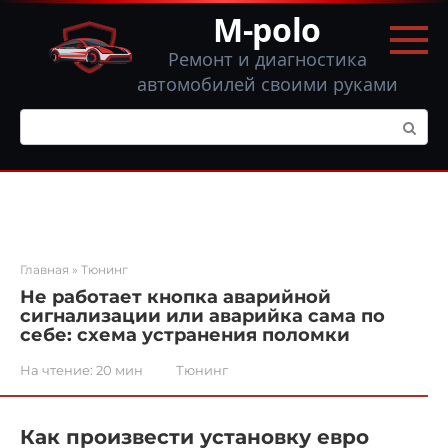
Перейти
M-polo
к
контенту
Ремонт и диагностика
автомобилей своими руками
Поиск:
Главная
»
Тюнинг
Не работает кнопка аварийной
сигнализации или аварийка сама по
себе: схема устранения поломки
На чтение:
20 мин
Тюнинг
Как произвести установку евро