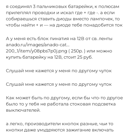
я соединял 3 пальчиковых батарейки, к полюсам
прилеплял проводки и искал где + где -. а если
собираешься ставить диоды вместо лампочек, то
чтобы найти + и — на диоде тебе понадобится ток
А у меня есть блок пинатия на 12В от св. ленты
anado.ru/images/anado-cat…
200_1/item/y08pbs7p0j.png ( 250р. ) или можно
купить батарейку на 12В, стоит 25 руб.
Слушай мне кажется у меня по другому чуток
Слушай мне кажется у меня по другому чуток
Как может быть по другому, если бы что-то другое
было то у тебя не работала стоковая подсветка
выключателей.
а легко, производители кнопок разные, чьи то
кнопки даже умудряются зажигание включать