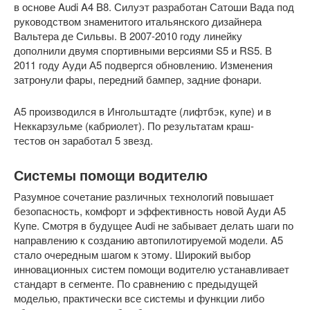
в основе Audi A4 B8. Силуэт разработан Сатоши Вада под
руководством знаменитого итальянского дизайнера
Вальтера де Сильвы. В 2007-2010 году линейку
дополнили двумя спортивными версиями S5 и RS5. В
2011 году Ауди А5 подвергся обновлению. Изменения
затронули фары, передний бампер, задние фонари.
А5 производился в Ингольштадте (лифтбэк, купе) и в
Неккарзульме (кабриолет). По результатам краш-
тестов он заработал 5 звезд.
Системы помощи водителю
Разумное сочетание различных технологий повышает
безопасность, комфорт и эффективность новой Ауди А5
Купе. Смотря в будущее Audi не забывает делать шаги по
направлению к созданию автопилотируемой модели. A5
стало очередным шагом к этому. Широкий выбор
инновационных систем помощи водителю устанавливает
стандарт в сегменте. По сравнению с предыдущей
моделью, практически все системы и функции либо