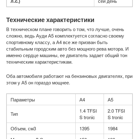
л.с.)
сей день
Технические характеристики
В техническом плане говорить о том, что лучше, очень
сложно, ведь Ауди А5 комплектуется согласно своему
спортивному классу, а А4 все же призван быть
стабильным городским авто без мощного рева мотора. И
именно сердце машины, ее двигатель задает общий тон
техническим характеристикам.
Оба автомобиля работают на бензиновых двигателях, при
этом у А5 он гораздо мощнее.
Параметры
А4
А5
1.4 TFSI
2.0 TFSI
Тип
S tronic
S tronic
Объем, см3
1395
1984