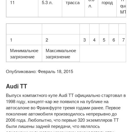
11
5.3 л.
трасса
город
л.
quattr
MT
1
2
3
4
5
6
7
Минимальное
Максимальное
загрязнение
загрязнение
Опубликовано: Февраль 18, 2015
Audi TT
Выпуск компактного купе Audi TT официально стартовал в
1998 году, концепт-кар же появился на публике на
автосалоне во Франкфурте тремя годами ранее. Первое
поколение автомобиля производилось непрерывно до
2006 года. Любопытно, что первые 320 экземпляров ТТ
были лишены задней передачи, что являлось