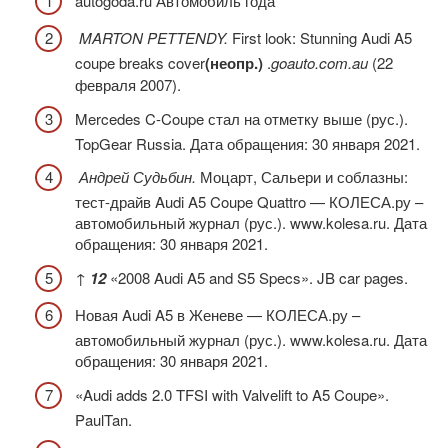
autogoda.ru Автомобиль года
MARTON PETTENDY.
First look: Stunning Audi A5
coupe breaks cover
(неопр.)
.
goauto.com.au
(22
февраля 2007).
Mercedes C-Coupe стал на отметку выше (рус.).
TopGear Russia. Дата обращения: 30 января 2021.
Андрей Судьбин.
Моцарт, Сальери и соблазны:
тест-драйв Audi A5 Coupe Quattro — КОЛЕСА.ру –
автомобильный журнал (рус.). www.kolesa.ru. Дата
обращения: 30 января 2021.
↑
1
2
«2008 Audi A5 and S5 Specs». JB car pages.
Новая Audi A5 в Женеве — КОЛЕСА.ру –
автомобильный журнал (рус.). www.kolesa.ru. Дата
обращения: 30 января 2021.
«Audi adds 2.0 TFSI with Valvelift to A5 Coupe».
PaulTan.