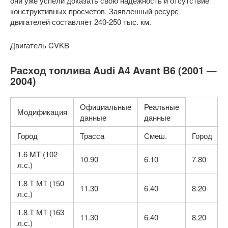
они уже успели доказать свою надежность и отсутствие
конструктивных просчетов. Заявленный ресурс
двигателей составляет 240-250 тыс. км.
Двигатель CVKB
Расход топлива Audi A4 Avant B6 (2001 —
2004)
Официальные
Реальные
Модификация
данные
данные
Город
Трасса
Смеш.
Город
1.6 MT (102
10.90
6.10
7.80
л.с.)
1.8 T MT (150
11.30
6.40
8.20
л.с.)
1.8 T MT (163
11.30
6.40
8.20
л.с.)