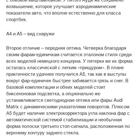
возвышение, которое улучшает аэродинамические
показатели авто, что вполне естественно для класса
спортбек.
A4 и A5 – вид снаружи
Второе отличие – передняя оптика. Четверка благодаря
своим фарам-единичкам считается эталоном стиля среди
всех моделей немецкого концерна. У пятерки же их форма
осталась классической с легким «прищуром». В плане
практичности удачнее получился А5, так как в выступы
вокруг фар-единичек быстрее забивается грязь и снег. В
базовой комплектации и обеих моделей стоит
биксеноновая подсветка, а опционально же
устанавливается светодиодная оптика или фары Audi
Matrix с динамическими указателями поворотов. Плюсом
А5 будет наличие электрокорректора угла наклона фар с
автоматической системой стабилизации и необычная
форма полоски третьего стоп-сигнала, расположенная по
верхнему контуру заднего стекла.