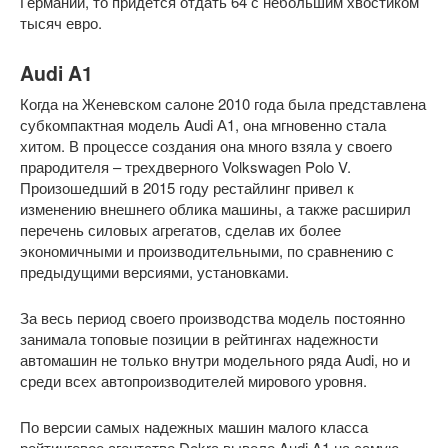
Германии, то придется отдать 64 с небольшим хвостиком
тысяч евро.
Audi A1
Когда на Женевском салоне 2010 года была представлена
субкомпактная модель Audi А1, она мгновенно стала
хитом. В процессе создания она много взяла у своего
прародителя – трехдверного Volkswagen Polo V.
Произошедший в 2015 году рестайлинг привел к
изменению внешнего облика машины, а также расширил
перечень силовых агрегатов, сделав их более
экономичными и производительными, по сравнению с
предыдущими версиями, установками.
За весь период своего производства модель постоянно
занимала топовые позиции в рейтингах надежности
автомашин не только внутри модельного ряда Audi, но и
среди всех автопроизводителей мирового уровня.
По версии самых надежных машин малого класса
рейтинговое агентство Dekrа вывело Audi A1 на самую