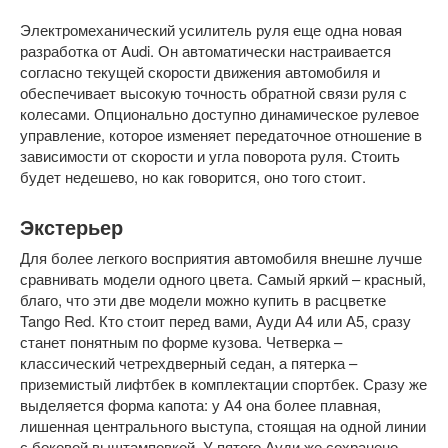
Электромеханический усилитель руля еще одна новая
разработка от Audi. Он автоматически настраивается
согласно текущей скорости движения автомобиля и
обеспечивает высокую точность обратной связи руля с
колесами. Опционально доступно динамическое рулевое
управление, которое изменяет передаточное отношение в
зависимости от скорости и угла поворота руля. Стоить
будет недешево, но как говорится, оно того стоит.
Экстерьер
Для более легкого восприятия автомобиля внешне лучше
сравнивать модели одного цвета. Самый яркий – красный,
благо, что эти две модели можно купить в расцветке
Tango Red. Кто стоит перед вами, Ауди А4 или А5, сразу
станет понятным по форме кузова. Четверка –
классический четрехдверный седан, а пятерка –
приземистый лифтбек в комплектации спортбек. Сразу же
выделяется форма капота: у А4 она более плавная,
лишенная центрального выступа, стоящая на одной линии
с боковой выштамповкой. У пятого Ауди же сохранено