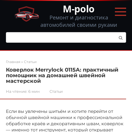
Перейти
M-polo
к
контенту
Ремонт и диагностика
автомобилей своими руками
Поиск:
Главная
»
Статьи
Коверлок Merrylock 0115A: практичный
помощник на домашней швейной
мастерской
На чтение:
6 мин
Статьи
Если вы увлечены шитьём и хотите перейти от
обычной швейной машинки к профессиональной
обработке краёв и декоративным швам, коверлок
— именно тот инструмент, который открывает