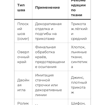
Рекоме
Тип
ндации
Применение
шва
по
ткани
Плоск
Декоративная
Трикота
ий
отделка и
ж лёгкий
шов
подгибы на
и
(cover)
трикотаже
средний
Финальная
Хлопок,
Оверл
обработка
льняные
очный
краёв,
ткани,
край
предотвращени
синтетик
е осыпания
а
Имитация
Джинс,
Двойн
стачной
плотный
ая
строчки или
трикота
игла
декоративные
ж
линии
Ролик
Шифон,