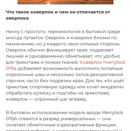
Что такое коверлок и чем он отличается от
оверлока
Начну с простого: терминология в бытовой среде
иногда путается. Оверлок и коверлок близки по
назначению, но у каждого свои сильные стороны.
Оверлок обычно финиширует края, подрезает
лишнее и одновременно обметывает, что удобно
для трикотажа и тонких тканей.
Коверлок merrylock
0115a
добавляет возможность выполнять потайные
отделочные швы и несколько типов декоративной
строчки, часто без подрезки края. Для тех, кто шьёт
трикотаж, спортивную одежду или хочет аккуратно
обработать кулиску и подгибы на трикотаже,
коверлок — огромный шаг вперёд.
В бытовом использовании модель вроде Merrylock
0115A ставится в разряд универсальных — она
сочетает обметочные и декоративные функции,
позволяет работать с широким спектром тканей и