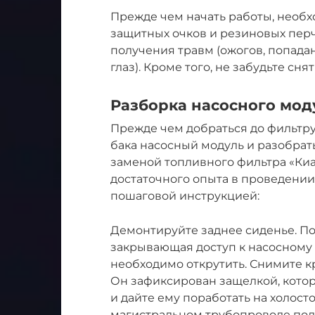
Прежде чем начать работы, необх
защитных очков и резиновых перч
получения травм (ожогов, попада
глаз). Кроме того, не забудьте сн
Разборка насосного мод
Прежде чем добраться до фильтр
бака насосный модуль и разобрать
заменой топливного фильтра «Киа 
достаточного опыта в проведении
пошаговой инструкцией:
Демонтируйте заднее сиденье. П
закрывающая доступ к насосному 
необходимо открутить. Снимите к
Он зафиксирован защелкой, котор
и дайте ему поработать на холост
магистральном трубопроводе пода