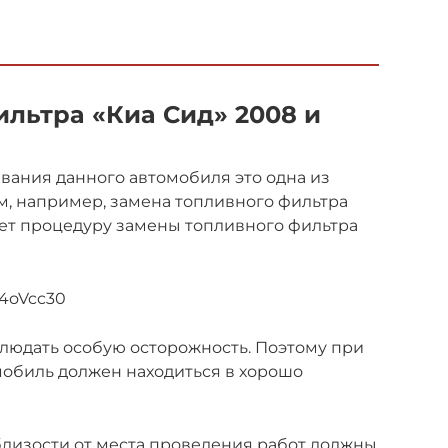
ильтра «Киа Сид» 2008 и
вания данного автомобиля это одна из
м, например, замена топливного фильтра
яет процедуру замены топливного фильтра
d4oVcc30
людать особую осторожность. Поэтому при
мобиль должен находиться в хорошо
близости от места проведения работ должны