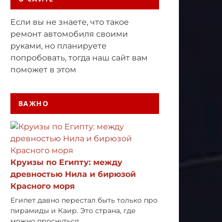
Если вы не знаете, что такое
ремонт автомобиля своими
руками, но планируете
попробовать, тогда наш сайт вам
поможет в этом
ВАЖНО
Круизы по Египту: между
древностью Нила и бирюзой
Красного моря
Египет давно перестал быть только про
пирамиды и Каир. Это страна, где
можно проснуться