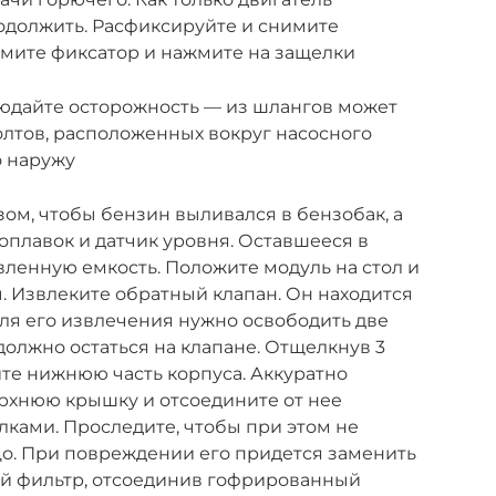
родолжить. Расфиксируйте и снимите
имите фиксатор и нажмите на защелки
юдайте осторожность — из шлангов может
олтов, расположенных вокруг насосного
о наружу
зом, чтобы бензин выливался в бензобак, а
поплавок и датчик уровня. Оставшееся в
вленную емкость. Положите модуль на стол и
 Извлеките обратный клапан. Он находится
ля его извлечения нужно освободить две
должно остаться на клапане. Отщелкнув 3
те нижнюю часть корпуса. Аккуратно
рхнюю крышку и отсоедините от нее
ками. Проследите, чтобы при этом не
цо. При повреждении его придется заменить
й фильтр, отсоединив гофрированный