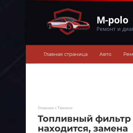
Перейти
к
M-polo
контенту
Ремонт и диа
Главная страница
Авто
Рем
Главная
»
Тюнинг
Топливный фильтр 
находится, замена