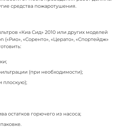
угие средства пожаротушения.
льтров «Киа Сид» 2010 или других моделей
on («Рио», «Соренто», «Церато», «Спортейдж»
готовить:
ки;
фильтрации (при необходимости);
и плоскую);
ва остатков горючего из насоса;
паковке.