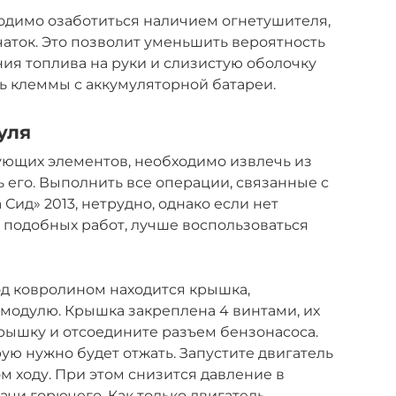
одимо озаботиться наличием огнетушителя,
аток. Это позволит уменьшить вероятность
ния топлива на руки и слизистую оболочку
ять клеммы с аккумуляторной батареи.
уля
ующих элементов, необходимо извлечь из
 его. Выполнить все операции, связанные с
Сид» 2013, нетрудно, однако если нет
 подобных работ, лучше воспользоваться
од ковролином находится крышка,
модулю. Крышка закреплена 4 винтами, их
рышку и отсоедините разъем бензонасоса.
ую нужно будет отжать. Запустите двигатель
ом ходу. При этом снизится давление в
чи горючего. Как только двигатель