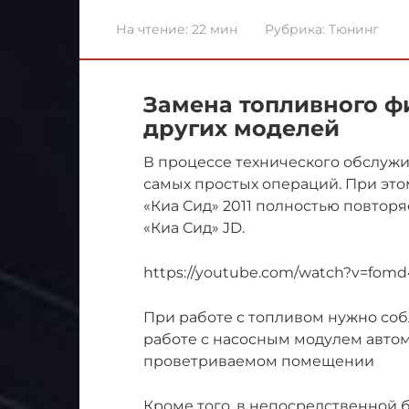
На чтение:
22 мин
Рубрика:
Тюнинг
Замена топливного ф
других моделей
В процессе технического обслужи
самых простых операций. При это
«Киа Сид» 2011 полностью повтор
«Киа Сид» JD.
https://youtube.com/watch?v=fom
При работе с топливом нужно соб
работе с насосным модулем авто
проветриваемом помещении
Кроме того, в непосредственной 