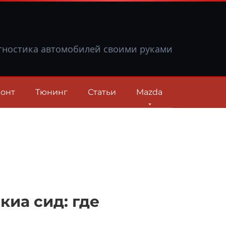
гностика автомобилей своими руками
онт
Тюнинг
Статьи
Mazda
киа сид: где