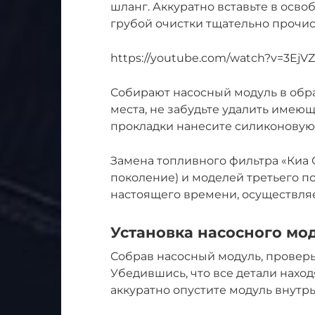
шланг. Аккуратно вставьте в осв
грубой очистки тщательно прочис
https://youtube.com/watch?v=3EjV
Собирают насосный модуль в обра
места, не забудьте удалить имею
прокладки нанесите силиконовую 
Замена топливного фильтра «Киа С
поколение) и моделей третьего п
настоящего времени, осуществляе
Установка насосного мо
Собрав насосный модуль, проверьт
Убедившись, что все детали наход
аккуратно опустите модуль внутр