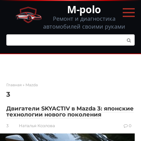
Перейти
M-polo
к
контенту
Ремонт и диагностика
автомобилей своими руками
Поиск:
Главная
»
Mazda
3
Двигатели SKYACTIV в Mazda 3: японские
технологии нового поколения
3
Наталья Козлова
0