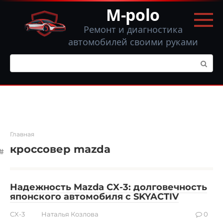
Перейти
M-polo
к
контенту
Ремонт и диагностика
автомобилей своими руками
Поиск:
Главная
кроссовер mazda
Надежность Mazda CX-3: долговечность
японского автомобиля с SKYACTIV
CX-3
Наталья Козлова
0