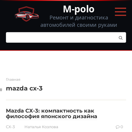
Перейти
M-polo
к
контенту
Ремонт и диагностика
автомобилей своими руками
Поиск:
Главная
mazda cx-3
Mazda CX-3: компактность как
философия японского дизайна
CX-3
Наталья Козлова
0