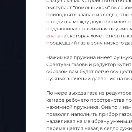
разделяющая устройство на облас
выступает “помощником” высоком
приподнять клапан из седла, отк
находится между двух противобо
поддавливает нажимная пружинка
клапана
), которая хочет открыть к
прошедший газ в зону низкого да
Нажимная пружина имеет ручную 
Советуем газовый редуктор купит
образом вам будет легче осущест
нужных значений давления на вых
По мере выхода газа из редуктора
камере рабочего пространства п
нажимной пружинке. Она то и начи
позволяя наполнить прибор газом
надавливая на мембрану уменьш
перемещается назад в седло суж