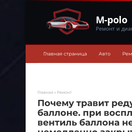
Перейти
к
M-polo
контенту
Ремонт и диа
Главная страница
Авто
Рем
Главная
»
Ремонт
Почему травит ред
баллоне. при восп
вентиль баллона 