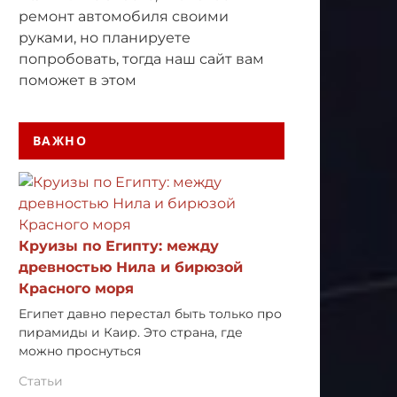
ремонт автомобиля своими
руками, но планируете
попробовать, тогда наш сайт вам
поможет в этом
ВАЖНО
Круизы по Египту: между
древностью Нила и бирюзой
Красного моря
Египет давно перестал быть только про
пирамиды и Каир. Это страна, где
можно проснуться
Статьи