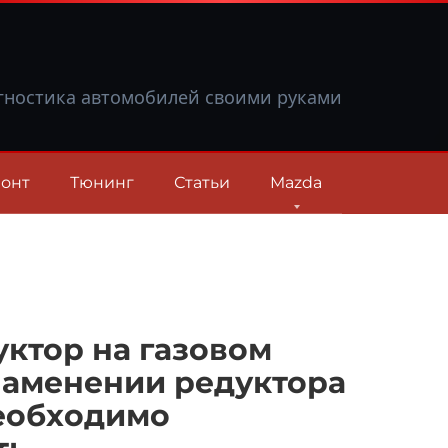
гностика автомобилей своими руками
онт
Тюнинг
Статьи
Mazda
уктор на газовом
ламенении редуктора
необходимо