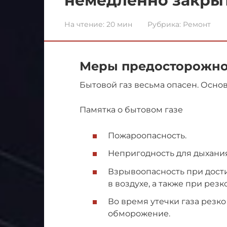
немедленно закры
На чтение:
20 мин
Рубрика:
Ремонт
Меры предосторожно
Бытовой газ весьма опасен. Основ
Памятка о бытовом газе
Пожароопасность.
Непригодность для дыхания
Взрывоопасность при дост
в воздухе, а также при рез
Во время утечки газа резк
обморожение.