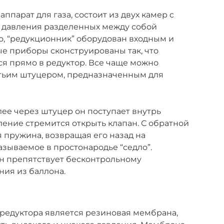
парат для газа, состоит из двух камер c
 давления разделенных между собой
о, “редукционник” оборудован входным и
 приборы сконструированы так, что
я прямо в редуктор. Все чаще можно
етьим штуцером, предназначенным для
лее через штуцер он поступает внутрь
ление стремится открыть клапан. С обратной
 пружина, возвращая его назад на
азываемое в простонародье “седло”.
ан препятствует бесконтрольному
ния из баллона.
редуктора является резиновая мембрана,