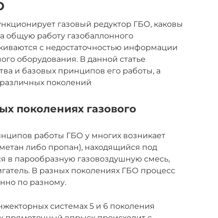
О
функционирует газовый редуктор ГБО, каковы
 на общую работу газобаллонного
киваются с недостаточностью информации
ого оборудования. В данной статье
тва и базовых принципов его работы, а
 различных поколений
ных поколениях газового
нципов работы ГБО у многих возникает
(метан либо пропан), находящийся под
я в парообразную газовоздушную смесь,
гатель. В разных поколениях ГБО процесс
нно по разному.
нжекторных системах 5 и 6 поколения
как прямоточный впрыск происходит с