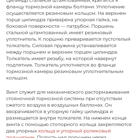
Цилиндр стальной штампованный, крепится к
фланцу тормозной камеры болтами. Уплотнение
осуществляется резиновым кольцом. На верхнем
торце цилиндра приварена упорная гайка, на
боковой поверхности — патрубок. Поршень
стальной штампованный, имеет резиновый
уплотнитель. К поршню приваривается пустотелый
толкатель. Силовая пружина устанавливается
между поршнем и верхним торцем цилиндра.
Толкатель имеет резьбу, на которой навернут
подпятник. Толкатель уплотняется во фланце
тормозной камеры резиновым уплотнительным
кольцом.
Винт служит для механического растормаживания
стояночной тормозной системы при отсутствии
сжатого воздуха в воздушных баллонах. Он
вворачивается в упорную гайку цилиндра и
размещается внутри толкателя. На нижнем конце
винта с помощью стопорного кольца закрепляются
два упорных
кольца и упорный роликовый
подшипник
. Полость над поршнем через