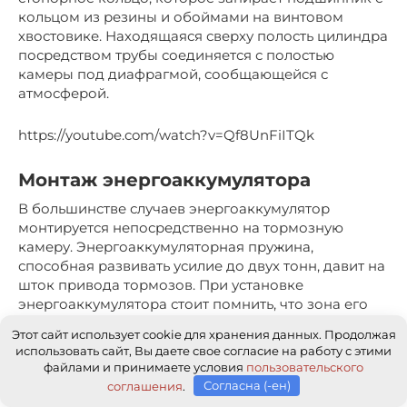
кольцом из резины и обоймами на винтовом
хвостовике. Находящаяся сверху полость цилиндра
посредством трубы соединяется с полостью
камеры под диафрагмой, сообщающейся с
атмосферой.
https://youtube.com/watch?v=Qf8UnFiITQk
Монтаж энергоаккумулятора
В большинстве случаев энергоаккумулятор
монтируется непосредственно на тормозную
камеру. Энергоаккумуляторная пружина,
способная развивать усилие до двух тонн, давит на
шток привода тормозов. При установке
энергоаккумулятора стоит помнить, что зона его
крепления должна содержать «запас»
Этот сайт использует cookie для хранения данных. Продолжая
пространства для подведения шлангов, по
использовать сайт, Вы даете свое согласие на работу с этими
которым в последствии будет проходить сжатый
файлами и принимаете условия
пользовательского
воздух. При монтаже энергоаккумулятора
соглашения
.
Согласна (-ен)
выполняется следующая последовательность