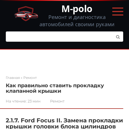
Перейти
M-polo
к
контенту
Ремонт и диагностика
автомобилей своими руками
Поиск:
Главная
»
Ремонт
Как правильно ставить прокладку
клапанной крышки
На чтение:
23 мин
Ремонт
2.1.7. Ford Focus II. Замена прокладки
крышки головки блока цилиндров