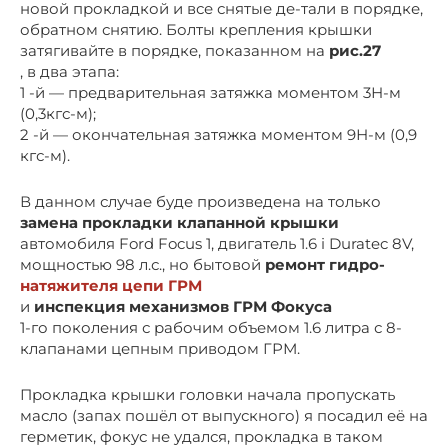
новой прокладкой и все снятые де-тали в порядке,
обратном снятию. Болты крепления крышки
затягивайте в порядке, показанном на
рис.27
, в два этапа:
1 -й — предварительная затяжка моментом 3Н-м
(0,3кгс-м);
2 -й — окончательная затяжка моментом 9Н-м (0,9
кгс-м).
В данном случае буде произведена на только
замена прокладки клапанной крышки
автомобиля Ford Focus 1, двигатель 1.6 i Duratec 8V,
мощностью 98 л.с., но бытовой
ремонт гидро-
натяжителя цепи ГРМ
и
инспекция механизмов ГРМ Фокуса
1-го поколения с рабочим объемом 1.6 литра с 8-
клапанами цепным приводом ГРМ.
Прокладка крышки головки начала пропускать
масло (запах пошёл от выпускного) я посадил её на
герметик, фокус не удался, прокладка в таком