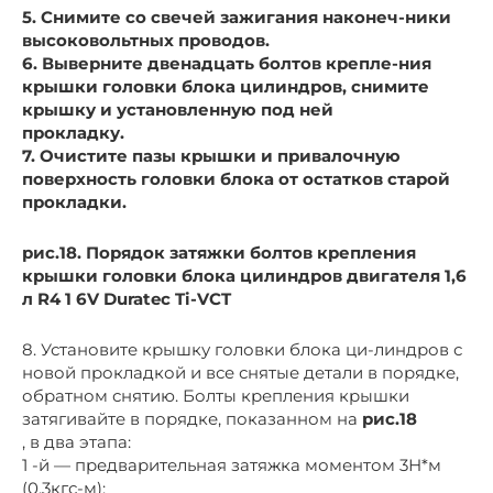
5. Снимите со свечей зажигания наконеч-ники
высоковольтных проводов.
6. Выверните двенадцать болтов крепле-ния
крышки головки блока цилиндров, снимите
крышку и установленную под ней
прокладку.
7. Очистите пазы крышки и привалочную
поверхность головки блока от остатков старой
прокладки.
рис.18. Порядок затяжки болтов крепления
крышки головки блока цилиндров двигателя 1,6
л R4 1 6V Duratec Ti-VCT
8. Установите крышку головки блока ци-линдров с
новой прокладкой и все снятые детали в порядке,
обратном снятию. Болты крепления крышки
затягивайте в порядке, показанном на
рис.18
, в два этапа:
1 -й — предварительная затяжка моментом 3Н*м
(0,3кгс-м);