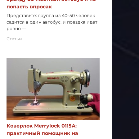
попасть впросак
Представьте: группа из 40–50 человек
садится в один автобус, и поездка идет
ровно —
Статьи
Коверлок Merrylock 0115A:
практичный помощник на