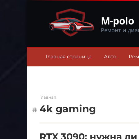
Перейти
к
M-polo
контенту
Ремонт и диа
Главная страница
Авто
Рем
Главная
4k gaming
RTX 3090: нужна ли