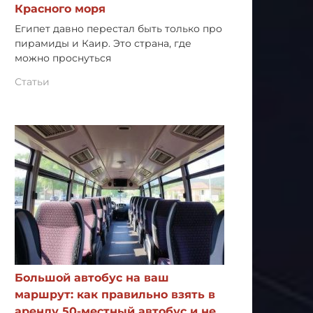
Красного моря
Египет давно перестал быть только про
пирамиды и Каир. Это страна, где
можно проснуться
Статьи
Большой автобус на ваш
маршрут: как правильно взять в
аренду 50-местный автобус и не