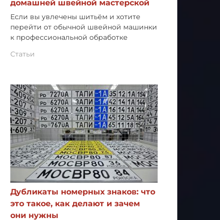
домашней швейной мастерской
Если вы увлечены шитьём и хотите
перейти от обычной швейной машинки
к профессиональной обработке
Статьи
Дубликаты номерных знаков: что
это такое, как делают и зачем
они нужны