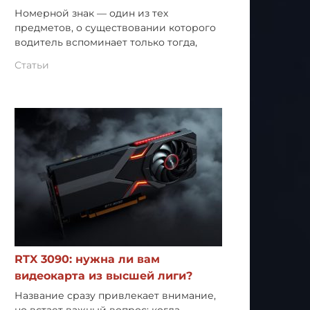
Номерной знак — один из тех
предметов, о существовании которого
водитель вспоминает только тогда,
Статьи
RTX 3090: нужна ли вам
видеокарта из высшей лиги?
Название сразу привлекает внимание,