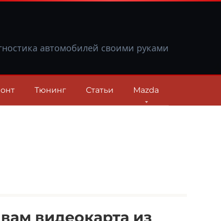
гностика автомобилей своими руками
онт
Тюнинг
Статьи
Mazda
 вам видеокарта из