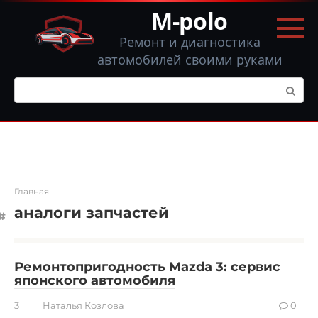
Перейти
M-polo
к
контенту
Ремонт и диагностика
автомобилей своими руками
Поиск:
Главная
аналоги запчастей
Ремонтопригодность Mazda 3: сервис
японского автомобиля
3
Наталья Козлова
0