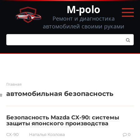
Перейти
M-polo
к
контенту
Ремонт и диагностика
автомобилей своими руками
Поиск:
Главная
автомобильная безопасность
Безопасность Mazda CX-90: системы
защиты японского производства
CX-90
Наталья Козлова
0