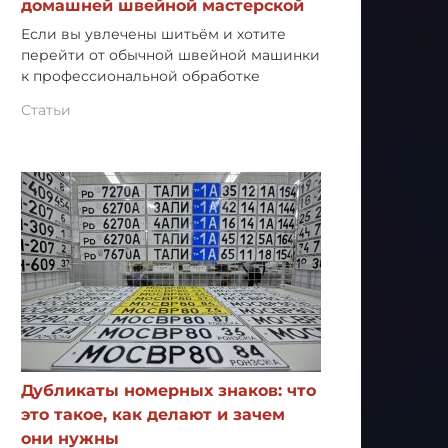
домашней швейной мастерской
Если вы увлечены шитьём и хотите
перейти от обычной швейной машинки
к профессиональной обработке
Статьи
Дубликаты номерных знаков: что
это такое, как делают и зачем
они нужны