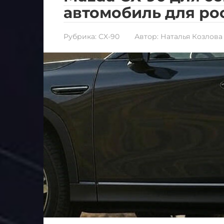
автомобиль для ро
Рубрика:
CX-90
Автор:
Наталья Козлова