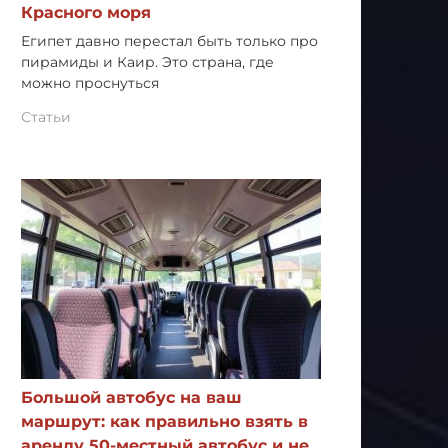
Красного моря
Египет давно перестал быть только про
пирамиды и Каир. Это страна, где
можно проснуться
Статьи
Большой автобус на ваш
маршрут: как правильно взять в
аренду 50-местный автобус и не