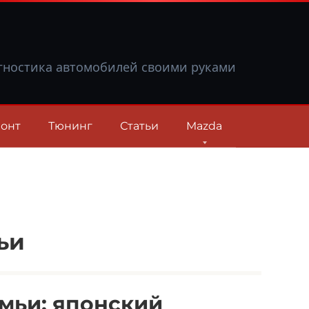
гностика автомобилей своими руками
онт
Тюнинг
Статьи
Mazda
ьи
емьи: японский