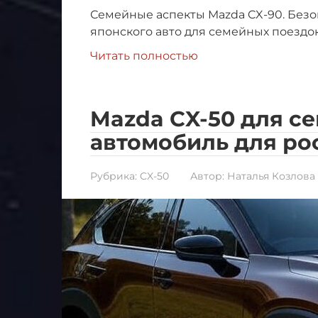
Семейные аспекты Mazda CX-90. Безо
японского авто для семейных поездок
Читать полностью
Mazda CX-50 для с
автомобиль для ро
Рубрика:
CX-50
Автор:
Наталья Козлова