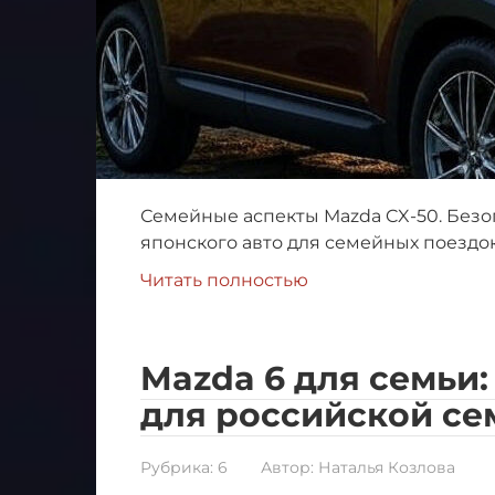
Семейные аспекты Mazda CX-50. Безо
японского авто для семейных поездок
Читать полностью
Mazda 6 для семьи
для российской се
Рубрика:
6
Автор:
Наталья Козлова