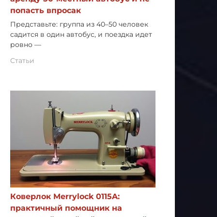
попасть впросак
Представьте: группа из 40–50 человек
садится в один автобус, и поездка идет
ровно —
Статьи
Коверлок Merrylock 0115A:
практичный помощник на