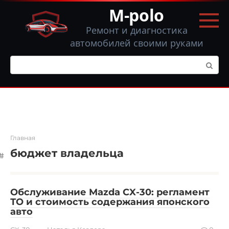
Перейти
M-polo
к
контенту
Ремонт и диагностика
автомобилей своими руками
Поиск:
Главная
бюджет владельца
Обслуживание Mazda CX-30: регламент
ТО и стоимость содержания японского
авто