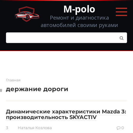
Перейти
M-polo
к
контенту
Ремонт и диагностика
автомобилей своими руками
Поиск:
Главная
держание дороги
Динамические характеристики Mazda 3:
производительность SKYACTIV
3
Наталья Козлова
0