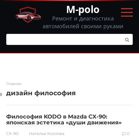
Перейти
M-polo
к
контенту
Ремонт и диагностика
автомобилей своими руками
Поиск:
Главная
дизайн философия
Философия KODO в Mazda CX-90:
японская эстетика «души движения»
CX-90
Наталья Козлова
0