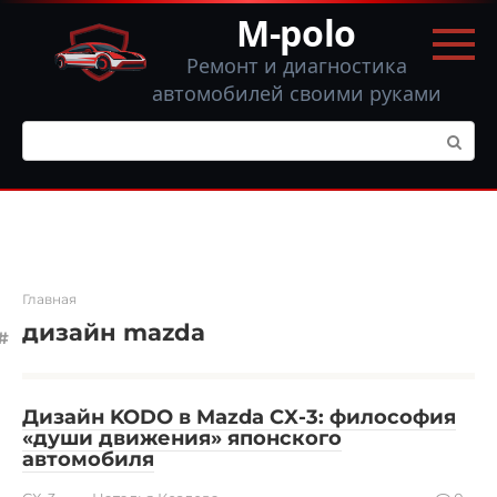
Перейти
M-polo
к
контенту
Ремонт и диагностика
автомобилей своими руками
Поиск:
Главная
дизайн mazda
Дизайн KODO в Mazda CX-3: философия
«души движения» японского
автомобиля