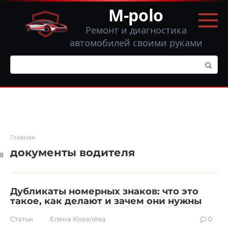
Перейти
M-polo
к
контенту
Ремонт и диагностика
автомобилей своими руками
Поиск:
Главная
документы водителя
Дубликаты номерных знаков: что это
такое, как делают и зачем они нужны
Статьи
Елена Ковалёва
0