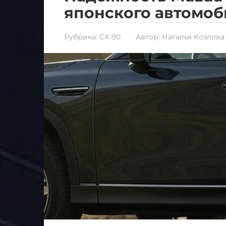
японского автомоб
Рубрика:
CX-90
Автор:
Наталья Козлова