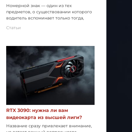
Номерной знак — один из тех
предметов, о существовании которого
водитель вспоминает только тогда,
Статьи
RTX 3090: нужна ли вам
видеокарта из высшей лиги?
Название сразу привлекает внимание,