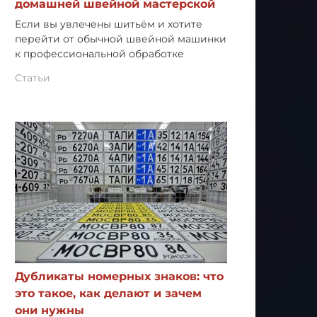
домашней швейной мастерской
Если вы увлечены шитьём и хотите
перейти от обычной швейной машинки
к профессиональной обработке
Статьи
Дубликаты номерных знаков: что
это такое, как делают и зачем
они нужны