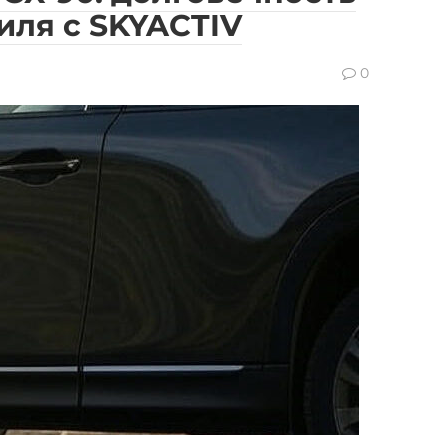
иля с SKYACTIV
0