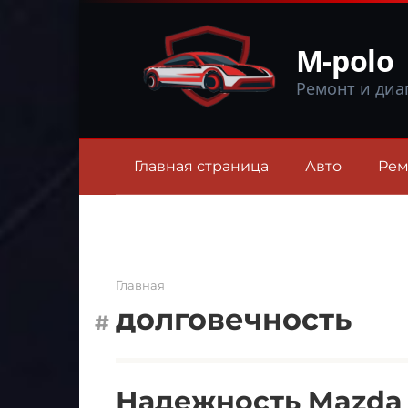
Перейти
к
M-polo
контенту
Ремонт и диа
Главная страница
Авто
Рем
Главная
долговечность
Надежность Mazda 