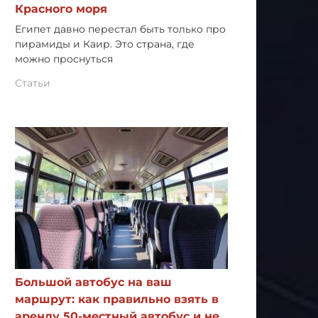
Красного моря
Египет давно перестал быть только про
пирамиды и Каир. Это страна, где
можно проснуться
Статьи
Большой автобус на ваш
маршрут: как правильно взять в
аренду 50-местный автобус и не