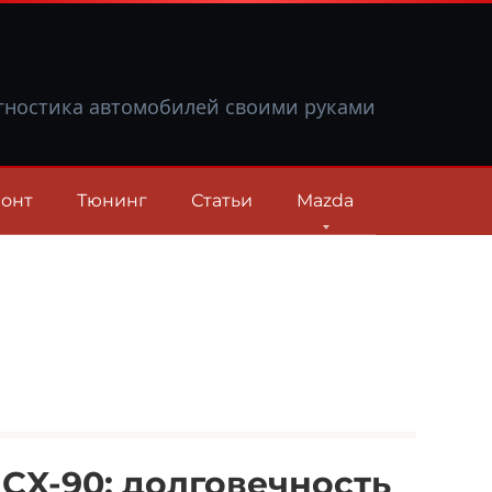
гностика автомобилей своими руками
онт
Тюнинг
Статьи
Mazda
CX-90: долговечность