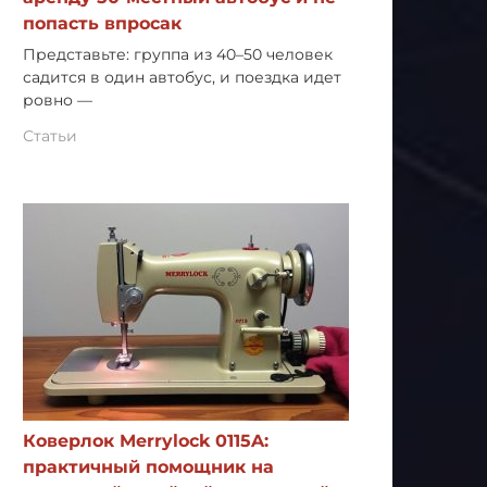
попасть впросак
Представьте: группа из 40–50 человек
садится в один автобус, и поездка идет
ровно —
Статьи
Коверлок Merrylock 0115A:
практичный помощник на