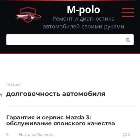
Перейти
M-polo
к
контенту
Ремонт и диагностика
автомобилей своими руками
Поиск:
Главная
долговечность автомобиля
Гарантия и сервис Mazda 3:
обслуживание японского качества
3
Наталья Козлова
0