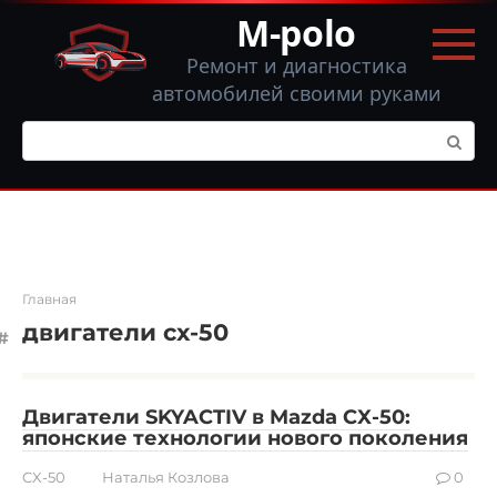
Перейти
M-polo
к
контенту
Ремонт и диагностика
автомобилей своими руками
Поиск:
Главная
двигатели cx-50
Двигатели SKYACTIV в Mazda CX-50:
японские технологии нового поколения
CX-50
Наталья Козлова
0