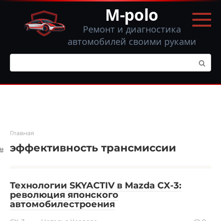
Перейти
M-polo
к
контенту
Ремонт и диагностика
автомобилей своими руками
Поиск:
Главная
эффективность трансмиссии
Технологии SKYACTIV в Mazda CX-3:
революция японского
автомобилестроения