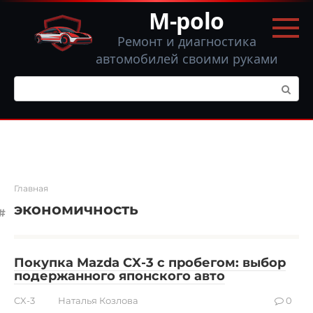
Перейти
M-polo
к
контенту
Ремонт и диагностика
автомобилей своими руками
Поиск:
Главная
экономичность
Покупка Mazda CX-3 с пробегом: выбор
подержанного японского авто
CX-3
Наталья Козлова
0