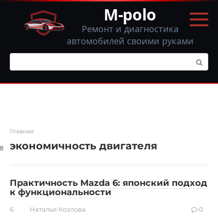
Перейти
M-polo
к
контенту
Ремонт и диагностика
автомобилей своими руками
Поиск:
Главная
экономичность двигателя
Практичность Mazda 6: японский подход
к функциональности
6
Наталья Козлова
0