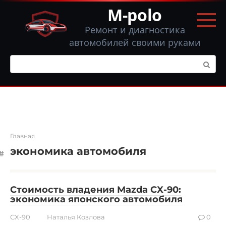
Перейти
M-polo
к
контенту
Ремонт и диагностика
автомобилей своими руками
Поиск:
Главная
экономика автомобиля
Стоимость владения Mazda CX-90:
экономика японского автомобиля
CX-90
Наталья Козлова
0