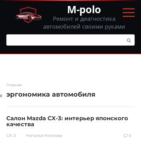
Перейти
M-polo
к
контенту
Ремонт и диагностика
автомобилей своими руками
Поиск:
Главная
эргономика автомобиля
Салон Mazda CX-3: интерьер японского
качества
CX-3
Наталья Козлова
0