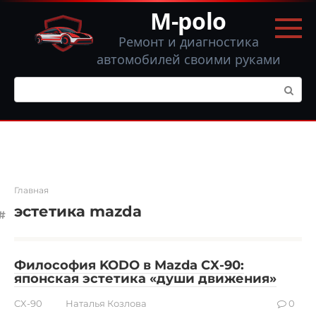
Перейти
M-polo
к
контенту
Ремонт и диагностика
автомобилей своими руками
Поиск:
Главная
эстетика mazda
Философия KODO в Mazda CX-90:
японская эстетика «души движения»
CX-90
Наталья Козлова
0