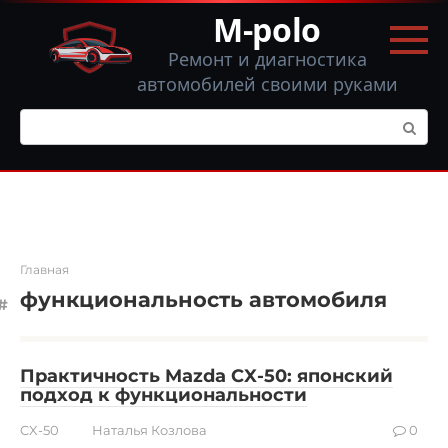
Перейти
M-polo
к
контенту
Ремонт и диагностика
автомобилей своими руками
Поиск:
Главная
функциональность автомобиля
Практичность Mazda CX-50: японский
подход к функциональности
CX-50
Наталья Козлова
0