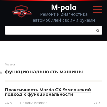
Перейти
M-polo
к
контенту
Ремонт и диагностика
автомобилей своими руками
Поиск:
Главная
функциональность машины
Практичность Mazda CX-9: японский
подход к функциональности
CX-9
Наталья Козлова
0