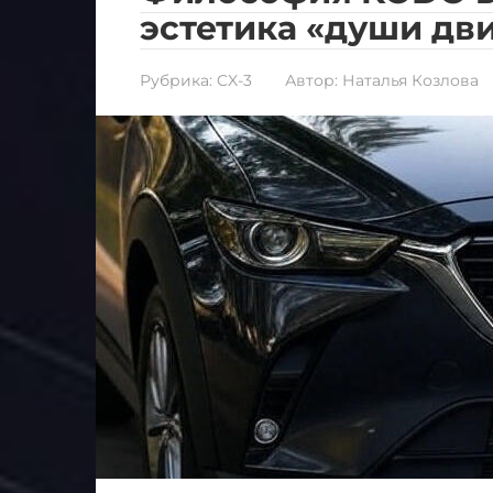
эстетика «души дв
Рубрика:
CX-3
Автор:
Наталья Козлова