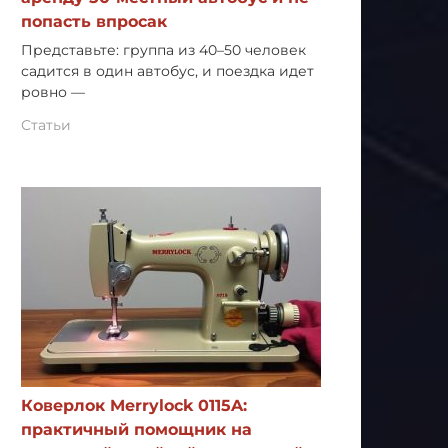
попасть впросак
Представьте: группа из 40–50 человек
садится в один автобус, и поездка идет
ровно —
Статьи
Коверлок Merrylock 0115A:
практичный помощник на