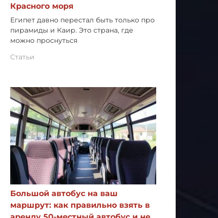
Красного моря
Египет давно перестал быть только про
пирамиды и Каир. Это страна, где
можно проснуться
Статьи
Большой автобус на ваш
маршрут: как правильно взять в
аренду 50-местный автобус и не