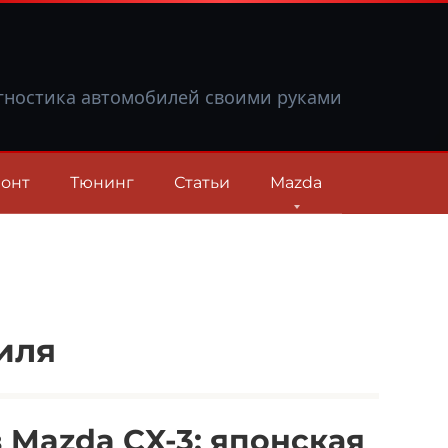
гностика автомобилей своими руками
онт
Тюнинг
Статьи
Mazda
иля
Mazda CX-3: японская