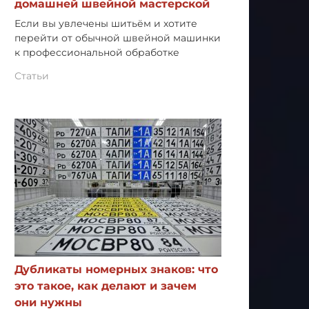
домашней швейной мастерской
Если вы увлечены шитьём и хотите
перейти от обычной швейной машинки
к профессиональной обработке
Статьи
Дубликаты номерных знаков: что
это такое, как делают и зачем
они нужны