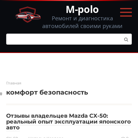
Перейти
M-polo
к
контенту
Ремонт и диагностика
автомобилей своими руками
Поиск:
Главная
комфорт безопасность
Отзывы владельцев Mazda CX-50:
реальный опыт эксплуатации японского
авто