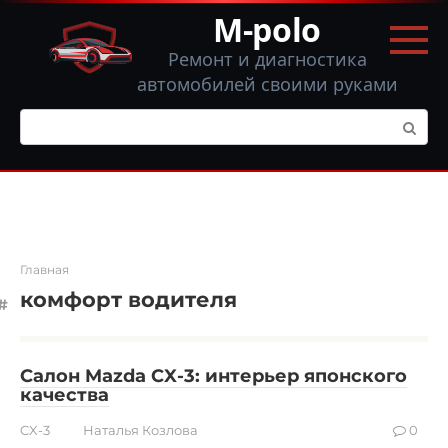
Перейти
M-polo
к
контенту
Ремонт и диагностика
автомобилей своими руками
Поиск:
Главная
комфорт водителя
Салон Mazda CX-3: интерьер японского
качества
CX-3
Наталья Козлова
0