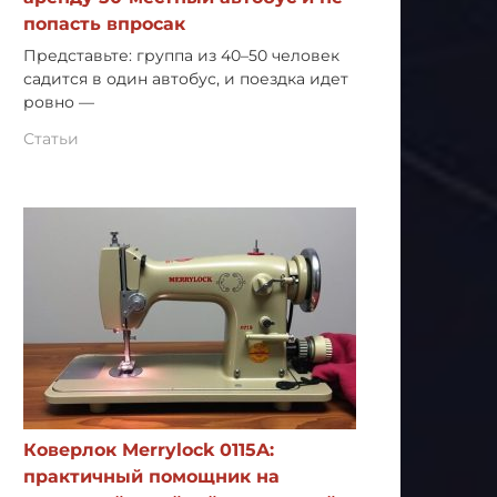
попасть впросак
Представьте: группа из 40–50 человек
садится в один автобус, и поездка идет
ровно —
Статьи
Коверлок Merrylock 0115A:
практичный помощник на