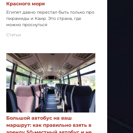
Красного моря
Египет давно перестал быть только про
пирамиды и Каир. Это страна, где
можно проснуться
Статьи
Большой автобус на ваш
маршрут: как правильно взять в
аренду 50-местный автобус и не