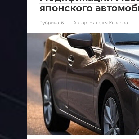
японского автомоб
Рубрика:
6
Автор:
Наталья Козлова