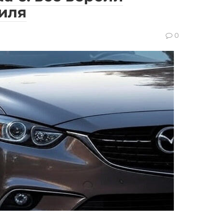
иля
0