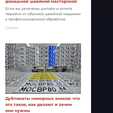
домашней швейной мастерской
Если вы увлечены шитьём и хотите
перейти от обычной швейной машинки
к профессиональной обработке
Статьи
Дубликаты номерных знаков: что
это такое, как делают и зачем
они нужны