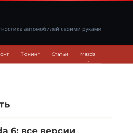
гностика автомобилей своими руками
онт
Тюнинг
Статьи
Mazda
ть
 6: все версии