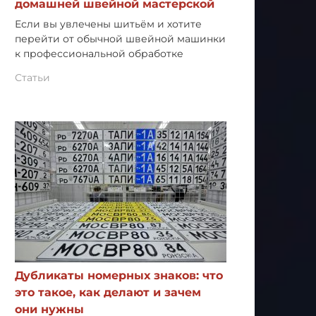
домашней швейной мастерской
Если вы увлечены шитьём и хотите
перейти от обычной швейной машинки
к профессиональной обработке
Статьи
Дубликаты номерных знаков: что
это такое, как делают и зачем
они нужны