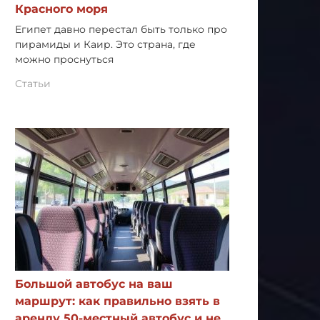
Красного моря
Египет давно перестал быть только про
пирамиды и Каир. Это страна, где
можно проснуться
Статьи
Большой автобус на ваш
маршрут: как правильно взять в
аренду 50-местный автобус и не