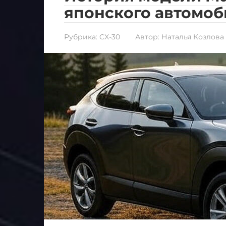
японского автомо
Рубрика:
CX-30
Автор:
Наталья Козлова