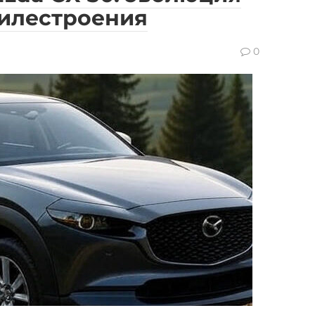
билестроения
0