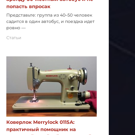
попасть впросак
Представьте: группа из 40–50 человек
садится в один автобус, и поездка идет
ровно —
Статьи
Коверлок Merrylock 0115A:
практичный помощник на