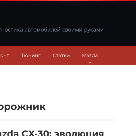
гностика автомобилей своими руками
онт
Тюнинг
Статьи
Mazda
дорожник
zda CX-30: эволюция