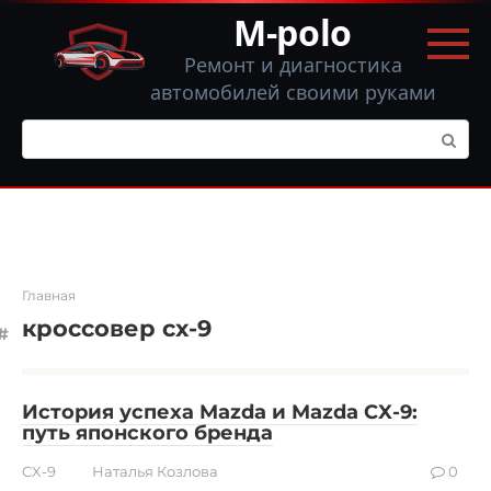
Перейти
M-polo
к
контенту
Ремонт и диагностика
автомобилей своими руками
Поиск:
Главная
кроссовер cx-9
История успеха Mazda и Mazda CX-9:
путь японского бренда
CX-9
Наталья Козлова
0