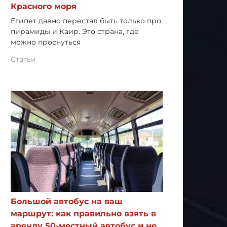
Красного моря
Египет давно перестал быть только про
пирамиды и Каир. Это страна, где
можно проснуться
Статьи
Большой автобус на ваш
маршрут: как правильно взять в
аренду 50-местный автобус и не