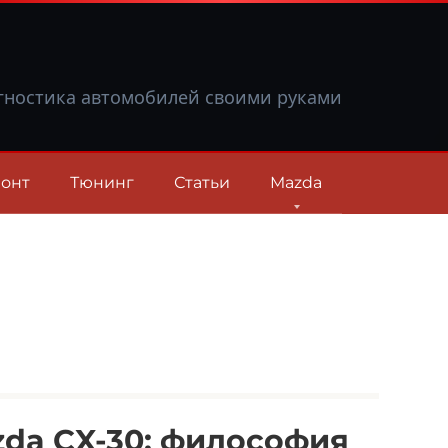
гностика автомобилей своими руками
онт
Тюнинг
Статьи
Mazda
da CX-30: философия