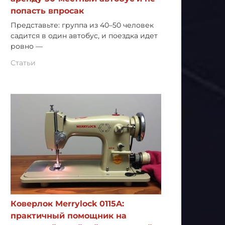
попасть впросак
Представьте: группа из 40–50 человек
садится в один автобус, и поездка идет
ровно —
Статьи
Коверлок Merrylock 0115A:
практичный помощник на