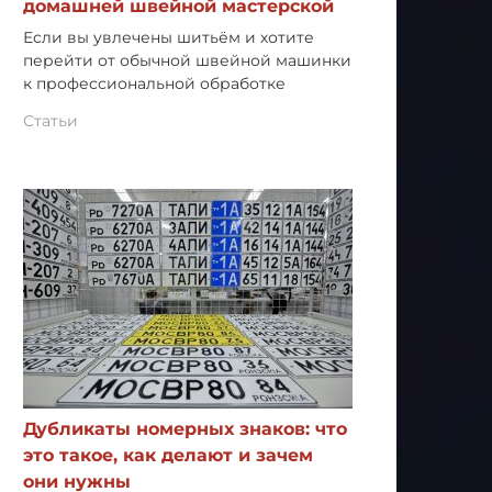
домашней швейной мастерской
Если вы увлечены шитьём и хотите
перейти от обычной швейной машинки
к профессиональной обработке
Статьи
Дубликаты номерных знаков: что
это такое, как делают и зачем
они нужны