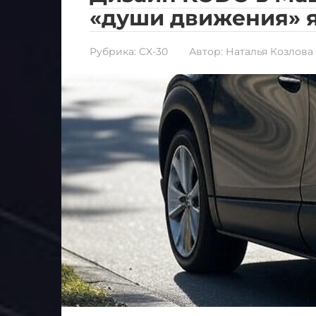
«души движения» 
Рубрика:
CX-30
Автор:
Наталья Козлова