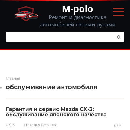
Перейти
M-polo
к
контенту
Ремонт и диагностика
автомобилей своими руками
Поиск:
Главная
обслуживание автомобиля
Гарантия и сервис Mazda CX-3:
обслуживание японского качества
CX-3
Наталья Козлова
0