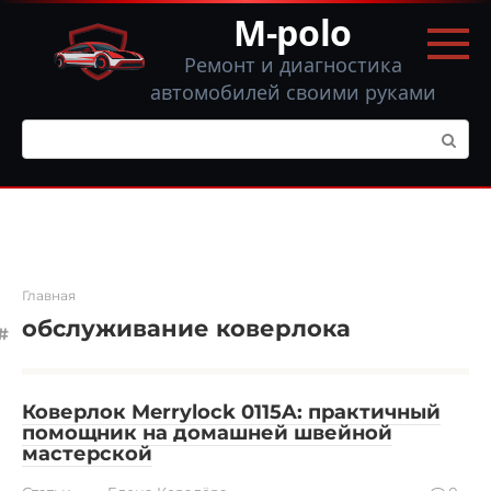
Перейти
M-polo
к
контенту
Ремонт и диагностика
автомобилей своими руками
Поиск:
Главная
обслуживание коверлока
Коверлок Merrylock 0115A: практичный
помощник на домашней швейной
мастерской