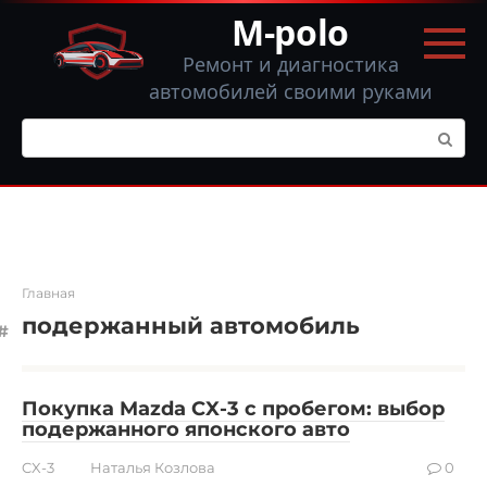
Перейти
M-polo
к
контенту
Ремонт и диагностика
автомобилей своими руками
Поиск:
Главная
подержанный автомобиль
Покупка Mazda CX-3 с пробегом: выбор
подержанного японского авто
CX-3
Наталья Козлова
0