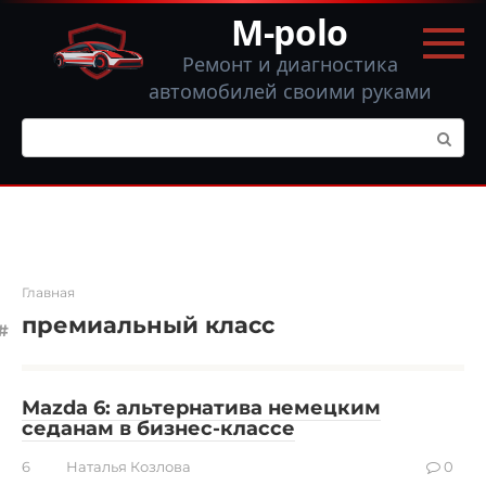
Перейти
M-polo
к
контенту
Ремонт и диагностика
автомобилей своими руками
Поиск:
Главная
премиальный класс
Mazda 6: альтернатива немецким
седанам в бизнес-классе
6
Наталья Козлова
0