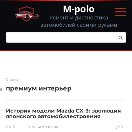
Перейти
M-polo
к
контенту
Ремонт и диагностика
автомобилей своими руками
Поиск:
Главная
премиум интерьер
История модели Mazda CX-3: эволюция
японского автомобилестроения
CX-3
Наталья Козлова
0