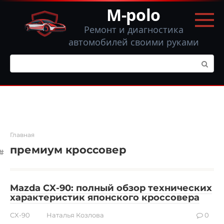
Перейти
M-polo
к
контенту
Ремонт и диагностика
автомобилей своими руками
Поиск:
Главная
премиум кроссовер
Mazda CX-90: полный обзор технических
характеристик японского кроссовера
CX-90
Наталья Козлова
0