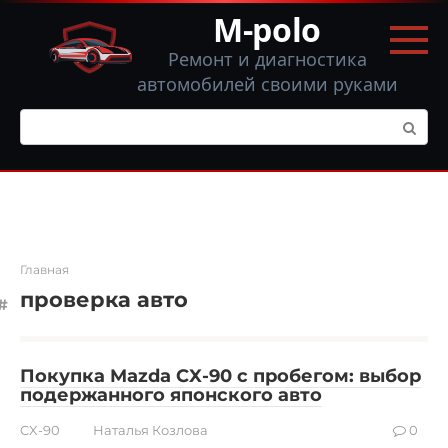
Перейти
M-polo
к
контенту
Ремонт и диагностика
автомобилей своими руками
Поиск:
Главная
проверка авто
Покупка Mazda CX-90 с пробегом: выбор
подержанного японского авто
CX-90
Наталья Козлова
0