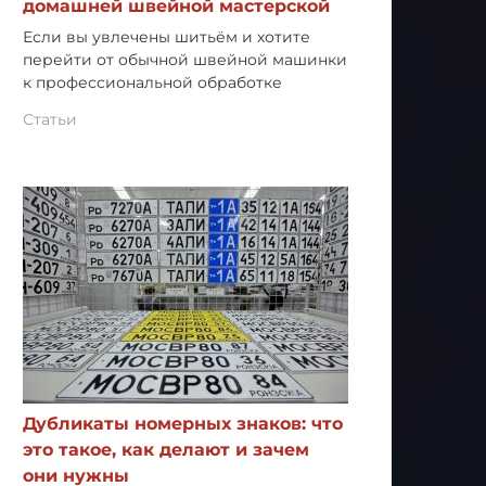
домашней швейной мастерской
Если вы увлечены шитьём и хотите
перейти от обычной швейной машинки
к профессиональной обработке
Статьи
Дубликаты номерных знаков: что
это такое, как делают и зачем
они нужны