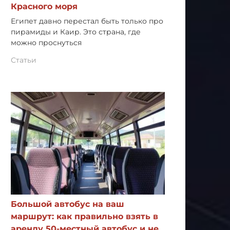
Красного моря
Египет давно перестал быть только про
пирамиды и Каир. Это страна, где
можно проснуться
Статьи
Большой автобус на ваш
маршрут: как правильно взять в
аренду 50-местный автобус и не