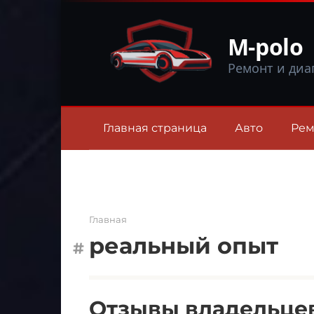
Перейти
к
M-polo
контенту
Ремонт и диа
Главная страница
Авто
Рем
Главная
реальный опыт
Отзывы владельцев