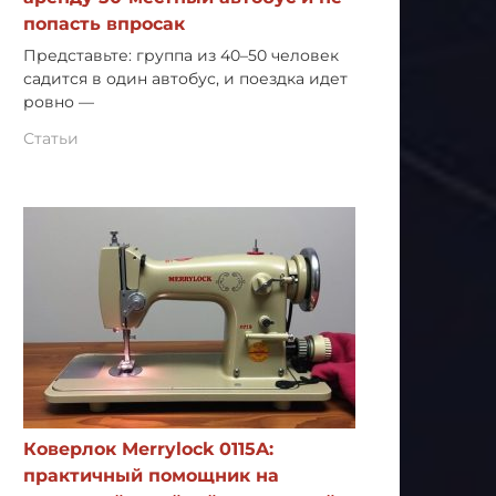
попасть впросак
Представьте: группа из 40–50 человек
садится в один автобус, и поездка идет
ровно —
Статьи
Коверлок Merrylock 0115A:
практичный помощник на