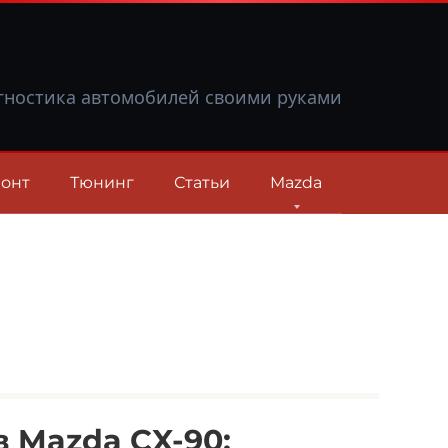
гностика автомобилей своими руками
онт
Тюнинг
Статьи
Mazda
 Mazda CX-90: