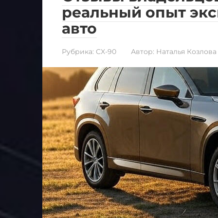
реальный опыт экс
авто
Рубрика:
CX-90
Автор:
Наталья Козлова