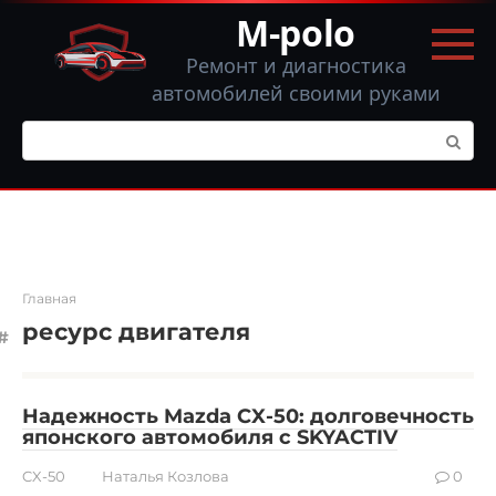
Перейти
M-polo
к
контенту
Ремонт и диагностика
автомобилей своими руками
Поиск:
Главная
ресурс двигателя
Надежность Mazda CX-50: долговечность
японского автомобиля с SKYACTIV
CX-50
Наталья Козлова
0